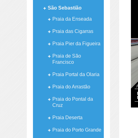
São Sebastião
Praia da Enseada
Praia das Cigarras
Praia Pier da Figueira
Praia de São
Francisco
Praia Portal da Olaria
Praia do Arrastão
Praia do Pontal da
Cruz
Praia Deserta
Praia do Porto Grande