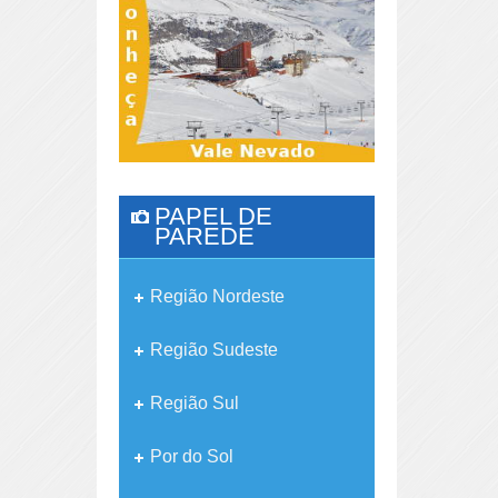
PAPEL DE
PAREDE
Região Nordeste
Região Sudeste
Região Sul
Por do Sol