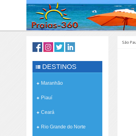
São Pa
DESTINOS
Maranhão
Piauí
Ceará
Rio Grande do Norte