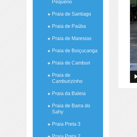
Pequeno
Praia de Santiago
Praia de Paúba
Praia de Maresias
Praia de Boiçucanga
Praia de Camburi
Praia de
Camburizinho
Praia da Baleia
Praia de Barra do
Sahy
Praia Preta 3
Praia Preta 2