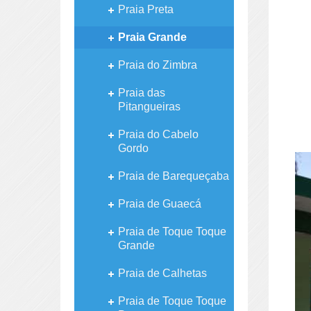
Praia Preta
Praia Grande
Praia do Zimbra
Praia das
Pitangueiras
Praia do Cabelo
Gordo
Praia de Barequeçaba
Praia de Guaecá
Praia de Toque Toque
Grande
Praia de Calhetas
Praia de Toque Toque