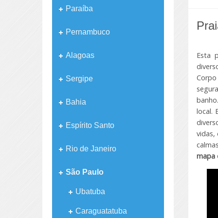
Paraíba
Pra
Pernambuco
Esta p
Alagoas
divers
Corpo
Sergipe
segura
banho
Bahia
local.
divers
Espírito Santo
vidas,
calmas
Rio de Janeiro
mapa
São Paulo
Ubatuba
Caraguatatuba