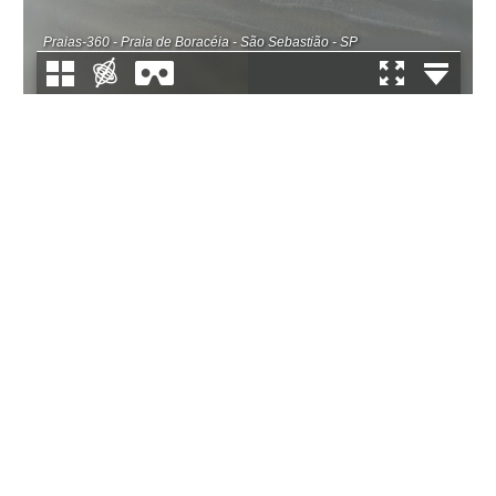
Praias-360 - Praia de Boracéia - São Sebastião - SP