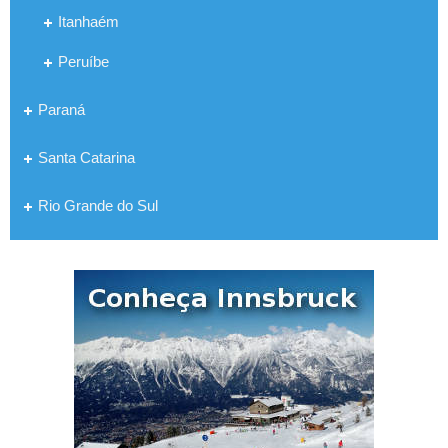
Itanhaém
Peruíbe
Paraná
Santa Catarina
Rio Grande do Sul