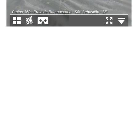
Praias-360 - Praia de Barequeçaba - São Sebastião - SP