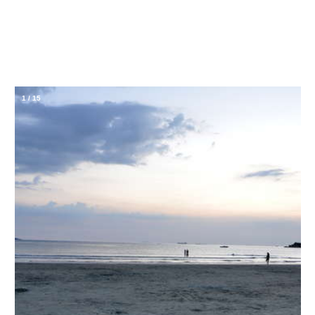
1
/
15