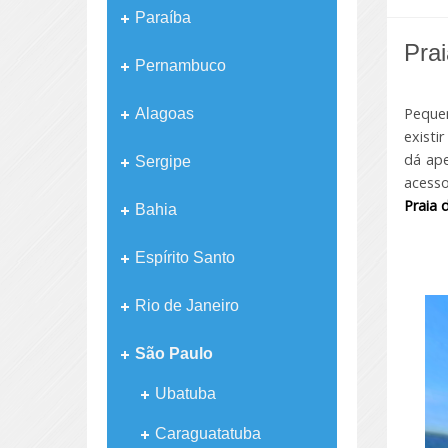
Paraíba
Pra
Pernambuco
Pequen
Alagoas
existi
dá ape
Sergipe
acesso
Praia 
Bahia
Espírito Santo
Rio de Janeiro
São Paulo
Ubatuba
Caraguatatuba