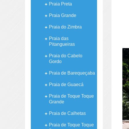
Praia Preta
Praia Grande
Praia do Zimbra
Praia das
Pitangueiras
Praia do Cabelo
Gordo
Praia de Barequeçaba
Praia de Guaecá
Praia de Toque Toque
Grande
Praia de Calhetas
Praia de Toque Toque