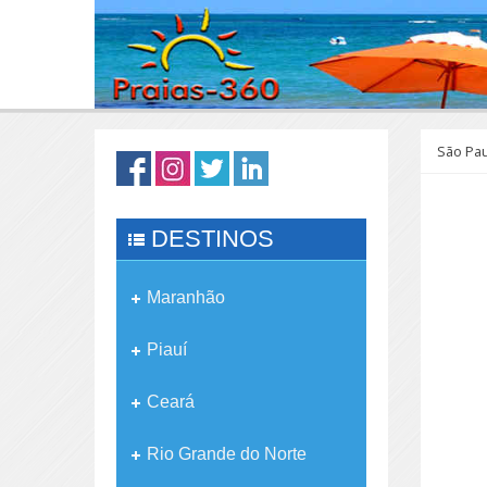
São Pa
DESTINOS
Maranhão
Piauí
Ceará
Rio Grande do Norte