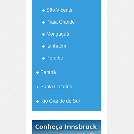
São Vicente
Praia Grande
Mongaguá
Itanhaém
Peruíbe
Paraná
Santa Catarina
Rio Grande do Sul