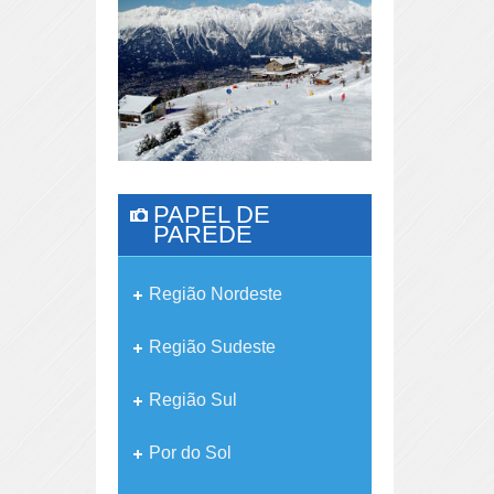
PAPEL DE
PAREDE
Região Nordeste
Região Sudeste
Região Sul
Por do Sol