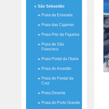
São Sebastião
Praia da Enseada
Praia das Cigarras
Praia Pier da Figueira
Praia de São
Francisco
Praia Portal da Olaria
Praia do Arrastão
Praia do Pontal da
Cruz
Praia Deserta
Praia do Porto Grande