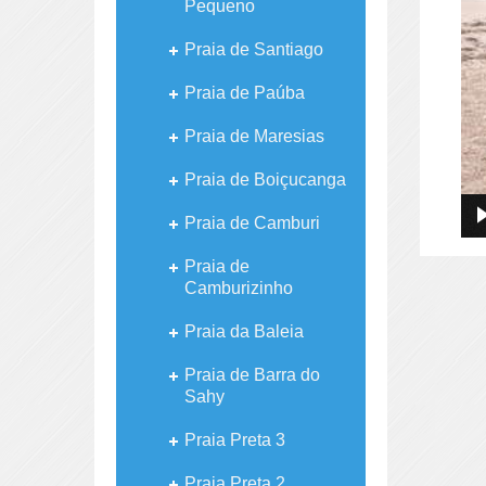
Pequeno
Praia de Santiago
Praia de Paúba
Praia de Maresias
Praia de Boiçucanga
Praia de Camburi
Praia de
Camburizinho
Praia da Baleia
Praia de Barra do
Sahy
Praia Preta 3
Praia Preta 2