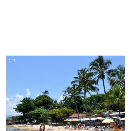
1
/
9