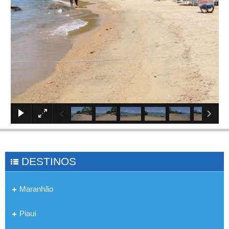
×
DESTINOS
Maranhão
Piauí