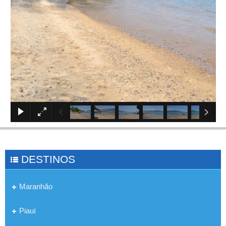
×
DESTINOS
Maranhão
Piauí