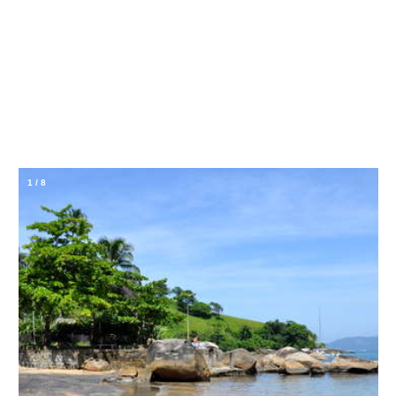
1
/
8