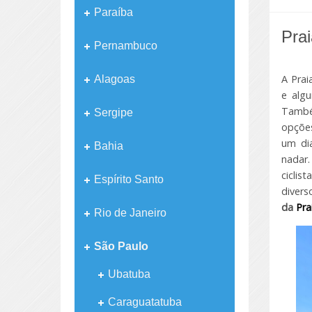
Paraíba
Pra
Pernambuco
A Prai
Alagoas
e algu
També
Sergipe
opções
um di
Bahia
nadar.
ciclis
Espírito Santo
divers
da
Pra
Rio de Janeiro
São Paulo
Ubatuba
Caraguatatuba