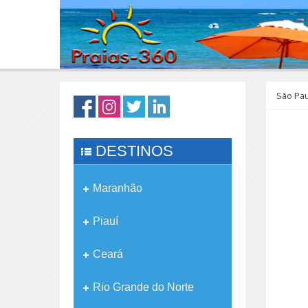
São Pa
DESTINOS
Maranhão
Piauí
Ceará
Rio Grande do Norte