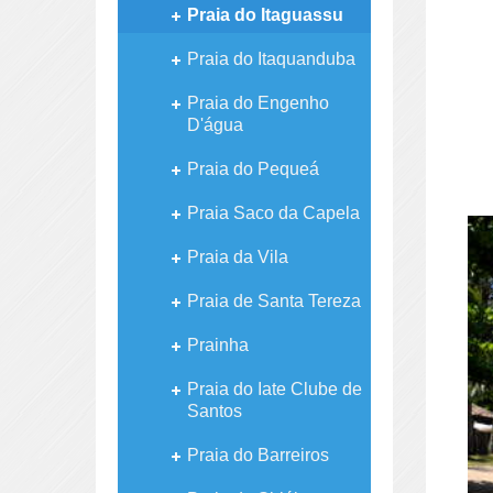
Praia do Itaguassu
Praia do Itaquanduba
Praia do Engenho
D'água
Praia do Pequeá
Praia Saco da Capela
Praia da Vila
Praia de Santa Tereza
Prainha
Praia do Iate Clube de
Santos
Praia do Barreiros