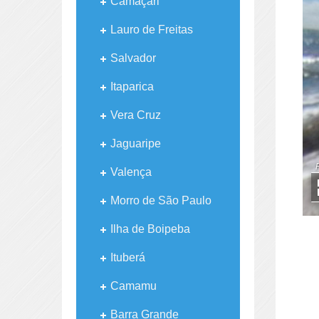
Camaçari
Lauro de Freitas
Salvador
Itaparica
Vera Cruz
Jaguaripe
Valença
Morro de São Paulo
Ilha de Boipeba
Ituberá
Camamu
Barra Grande