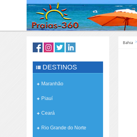
Bahia
DESTINOS
Maranhão
Piauí
Ceará
Rio Grande do Norte