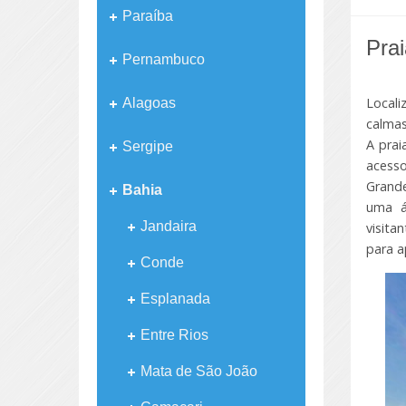
Paraíba
Pra
Pernambuco
Locali
Alagoas
calmas
A prai
Sergipe
acess
Grande
Bahia
uma á
Jandaira
visita
para a
Conde
Esplanada
Entre Rios
Mata de São João