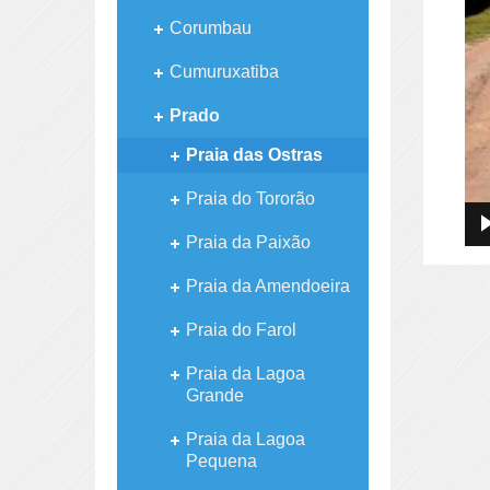
Corumbau
Cumuruxatiba
Prado
Praia das Ostras
Praia do Tororão
Praia da Paixão
Praia da Amendoeira
Praia do Farol
Praia da Lagoa
Grande
Praia da Lagoa
Pequena