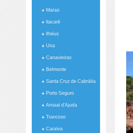
Maraú
Itacaré
Ilhéus
Una
Canavieiras
Belmonte
Santa Cruz de Cabrália
Porto Seguro
Arraial d'Ajuda
Trancoso
Caraíva