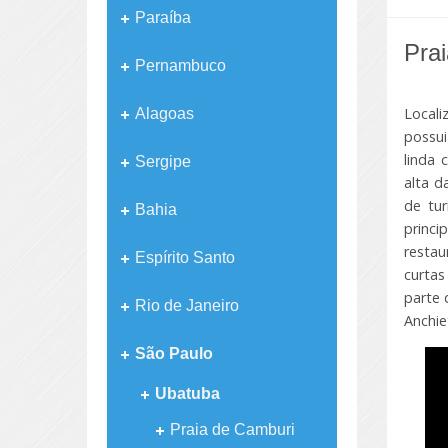
Paraíba
Prai
Pernambuco
Locali
Alagoas
possui
linda 
Sergipe
alta d
de tur
Bahia
princi
restau
Espírito Santo
curtas
parte 
Rio de Janeiro
Anchie
São Paulo
Ubatuba
Praia de Camburi