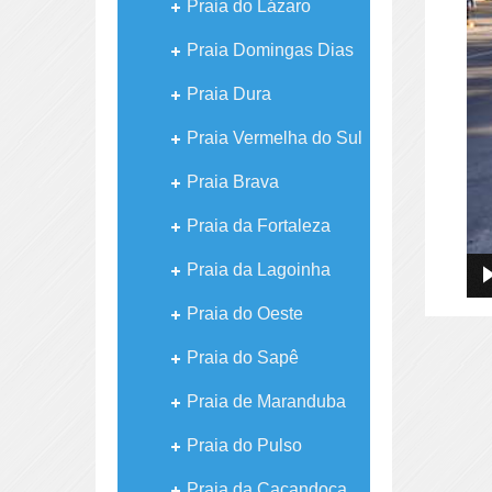
Praia do Lázaro
Praia Domingas Dias
Praia Dura
Praia Vermelha do Sul
Praia Brava
Praia da Fortaleza
Praia da Lagoinha
Praia do Oeste
Praia do Sapê
Praia de Maranduba
Praia do Pulso
Praia da Caçandoca