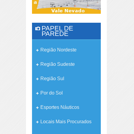
PAPEL DE
PAREDE
Região Nordeste
Região Sudeste
Região Sul
Por do Sol
Esportes Náuticos
Locais Mais Procurados