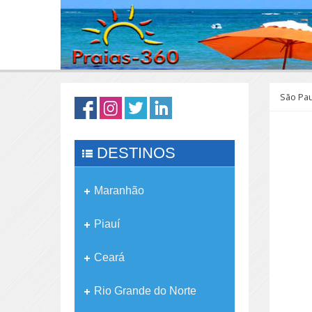
São Pa
DESTINOS
Maranhão
Piauí
Ceará
Rio Grande do Norte