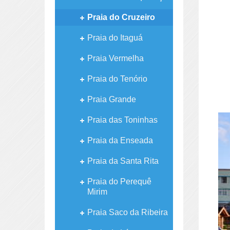
Praia do Cruzeiro
Praia do Itaguá
Praia Vermelha
Praia do Tenório
Praia Grande
Praia das Toninhas
Praia da Enseada
Praia da Santa Rita
Praia do Perequê
Mirim
Praia Saco da Ribeira