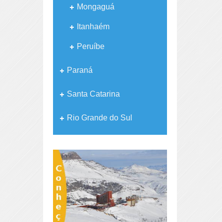
Mongaguá
Itanhaém
Peruíbe
Paraná
Santa Catarina
Rio Grande do Sul