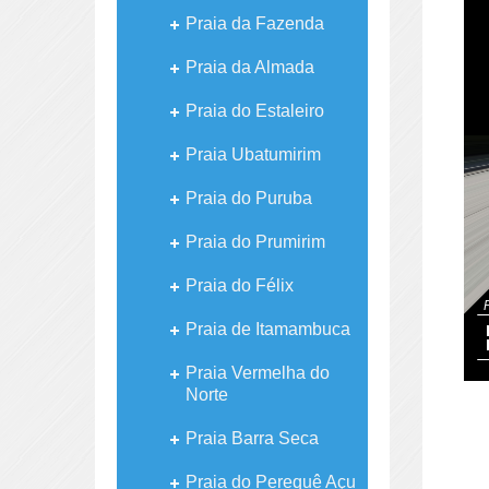
Praia da Fazenda
Praia da Almada
Praia do Estaleiro
Praia Ubatumirim
Praia do Puruba
Praia do Prumirim
Praia do Félix
Praia de Itamambuca
Praia Vermelha do
Norte
Praia Barra Seca
Praia do Perequê Açu