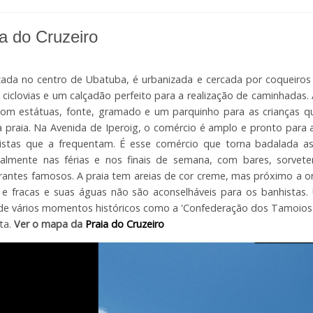
a do Cruzeiro
zada no centro de Ubatuba, é urbanizada e cercada por coqueiros
 ciclovias e um calçadão perfeito para a realização de caminhadas
com estátuas, fonte, gramado e um parquinho para as crianças 
a praia. Na Avenida de Iperoig, o comércio é amplo e pronto par
istas que a frequentam. É esse comércio que torna badalada as
palmente nas férias e nos finais de semana, com bares, sorveter
rantes famosos. A praia tem areias de cor creme, mas próximo a or
 e fracas e suas águas não são aconselháveis para os banhistas.
de vários momentos históricos como a 'Confederação dos Tamoios' 
ta.
Ver o mapa da
Praia do Cruzeiro