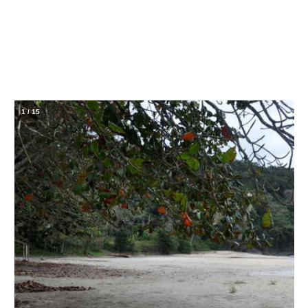
1
/
15