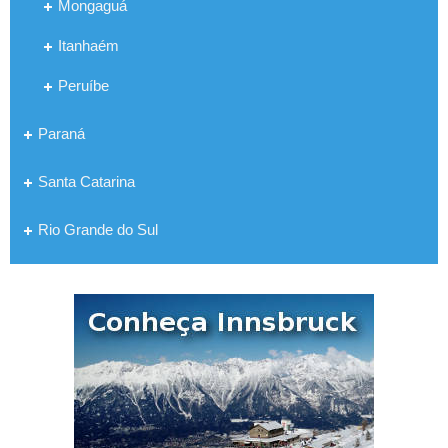
Mongaguá
Itanhaém
Peruíbe
Paraná
Santa Catarina
Rio Grande do Sul