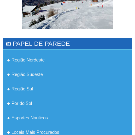
PAPEL DE PAREDE
Região Nordeste
Região Sudeste
Região Sul
Por do Sol
Esportes Náuticos
Locais Mais Procurados