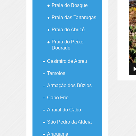
Praia do Bosque
Praia das Tartarugas
Praia do Abricó
Praia do Peixe
Dourado
Casimiro de Abreu
Tamoios
Armação dos Búzios
Cabo Frio
Arraial do Cabo
São Pedro da Aldeia
Araruama