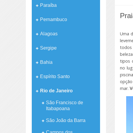
Paraíba
Pra
Pernambuco
Uma da
Alagoas
leveme
todos 
Sergipe
beleza
tipos 
Bahia
no lu
piscin
Espírito Santo
opção 
mar.
V
Rio de Janeiro
São Francisco de
Itabapoana
São João da Barra
Campos dos