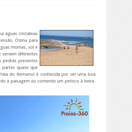
 águas cristalinas
tensão. Ótima para
águas mornas, sol e
e servem diferentes
As pedras presentes
s partes quase que
 A Praia do Remanso é conhecida por ser uma boa
ndo a paisagem ou comendo um petisco à beira-