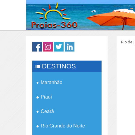
Rio de 
DESTINOS
Maranhão
Piauí
Ceará
Rio Grande do Norte