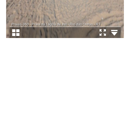
Praias-360 - Praia da Lagoa de Iriri - Rio das Ostras - RJ