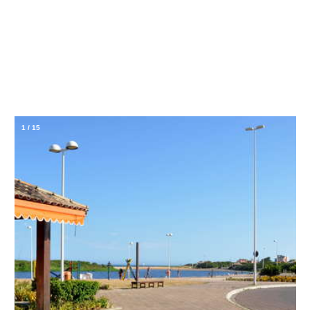
1
/
15