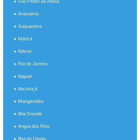
São Pedro da Aldeia
Araruama
Saquarema
Maricá
Niterói
Rio de Janeiro
Itaguaí
Itacuruçá
Mangaratiba
Ilha Grande
Angra dos Reis
Ilha da Gipóia