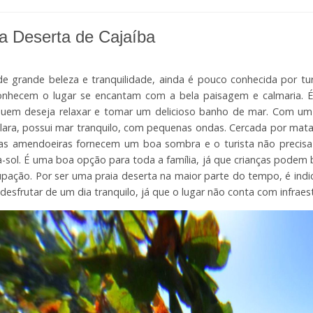
ia Deserta de Cajaíba
de grande beleza e tranquilidade, ainda é pouco conhecida por turi
onhecem o lugar se encantam com a bela paisagem e calmaria. 
quem deseja relaxar e tomar um delicioso banho de mar. Com u
clara, possui mar tranquilo, com pequenas ondas. Cercada por mata
as amendoeiras fornecem um boa sombra e o turista não precis
-sol. É uma boa opção para toda a família, já que crianças podem 
pação. Por ser uma praia deserta na maior parte do tempo, é indic
desfrutar de um dia tranquilo, já que o lugar não conta com infraes