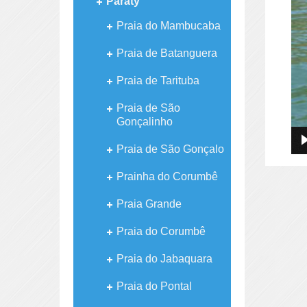
Paraty
Praia do Mambucaba
Praia de Batanguera
Praia de Tarituba
Praia de São
Gonçalinho
Praia de São Gonçalo
Prainha do Corumbê
Praia Grande
Praia do Corumbê
Praia do Jabaquara
Praia do Pontal