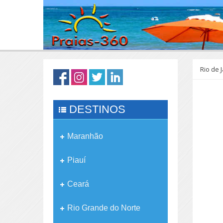
Rio de 
DESTINOS
Maranhão
Piauí
Ceará
Rio Grande do Norte