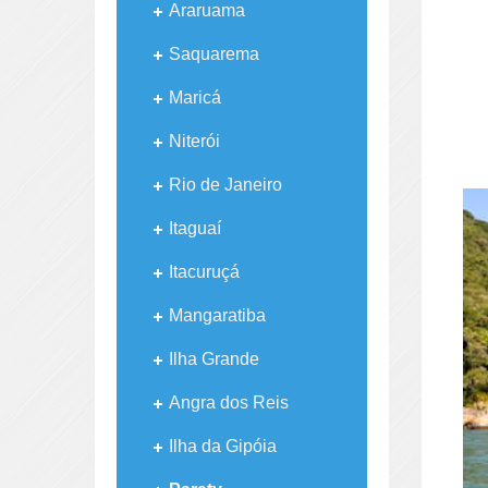
Araruama
Saquarema
Maricá
Niterói
Rio de Janeiro
Itaguaí
Itacuruçá
Mangaratiba
Ilha Grande
Angra dos Reis
Ilha da Gipóia