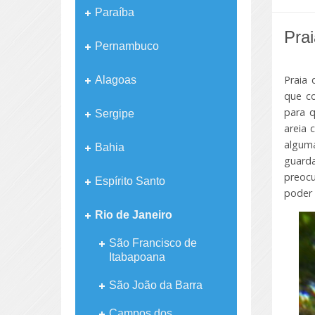
Paraíba
Pra
Pernambuco
Praia 
Alagoas
que c
para 
Sergipe
areia 
algum
Bahia
guarda
preocu
Espírito Santo
poder 
Rio de Janeiro
São Francisco de
Itabapoana
São João da Barra
Campos dos