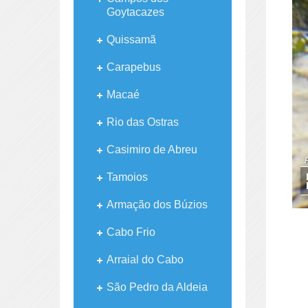
Goytacazes
Quissamã
Carapebus
Macaé
Rio das Ostras
Casimiro de Abreu
Tamoios
Armação dos Búzios
Cabo Frio
Arraial do Cabo
São Pedro da Aldeia