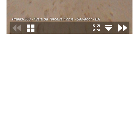
Praias-360 - Praia da Terceira Ponte - Salvador - BA