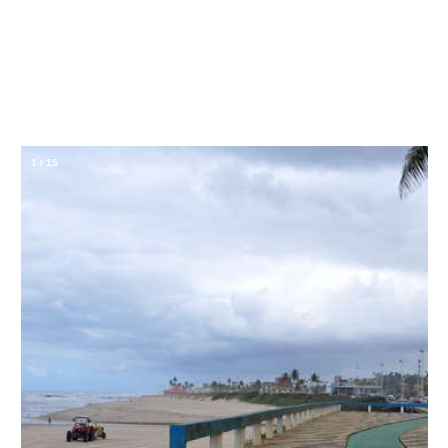
1
/
15