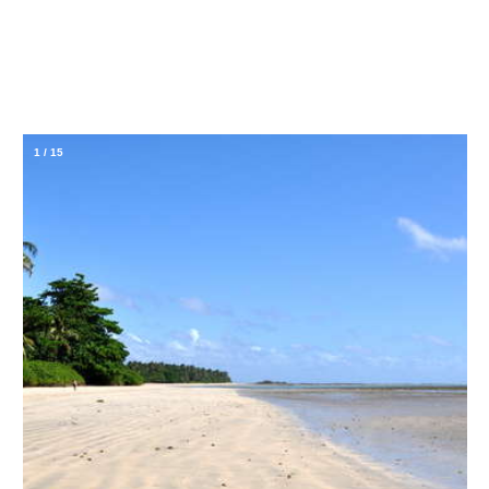
1
/
15