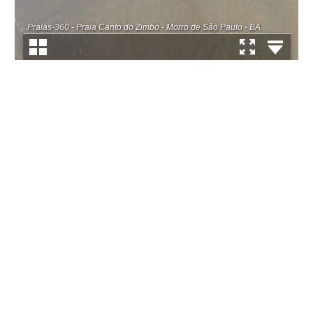
Praias-360 - Praia Canto do Zimbo - Morro de São Paulo - BA