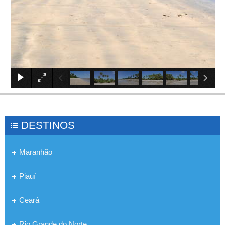
×
DESTINOS
Maranhão
Piauí
Ceará
Rio Grande do Norte