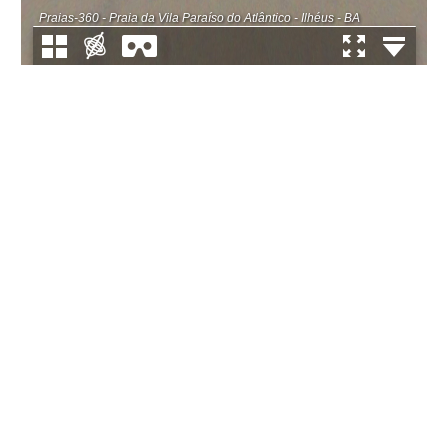
Praias-360 - Praia da Vila Paraíso do Atlântico - Ilhéus - BA