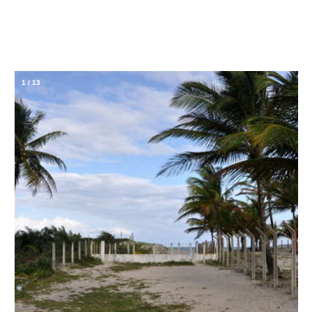
1
/
13