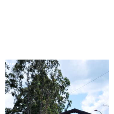
1
/
15