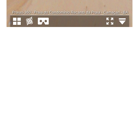
Praias-360 - Praia do Condomínio Recanto da Praia - Camaçari - BA