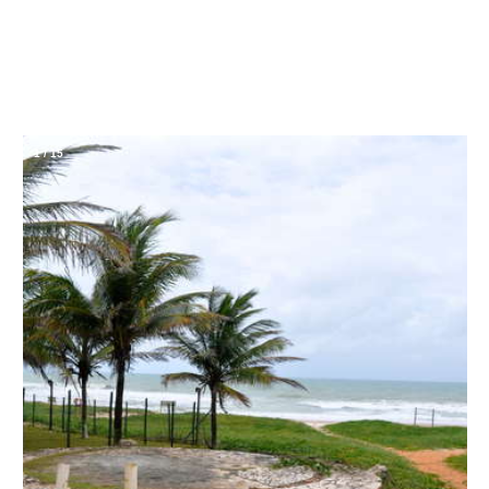
1
/
15