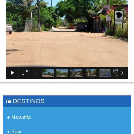
×
DESTINOS
Maranhão
Piauí