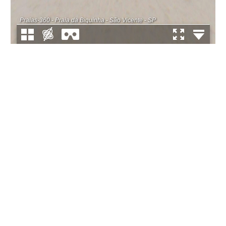
Praias-360 - Praia da Biquinha - São Vicente - SP