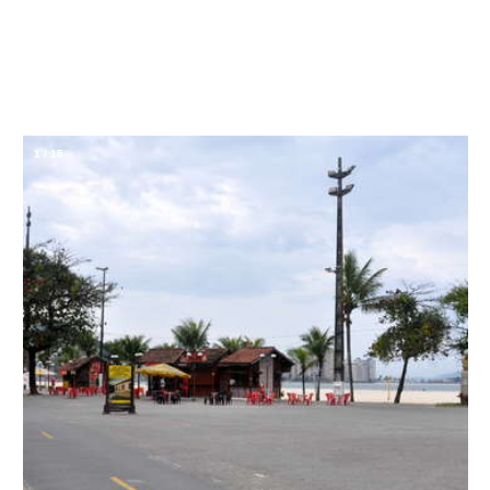
1
/
15