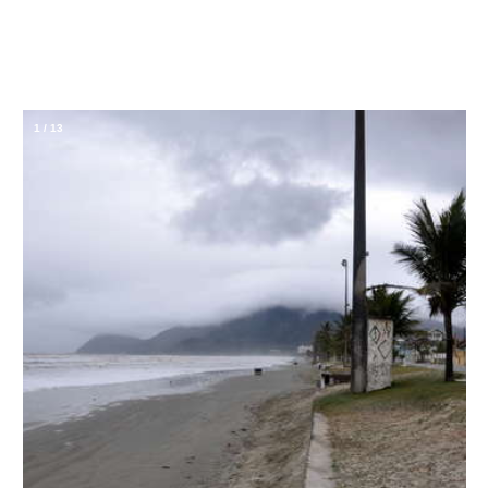
1
/
13