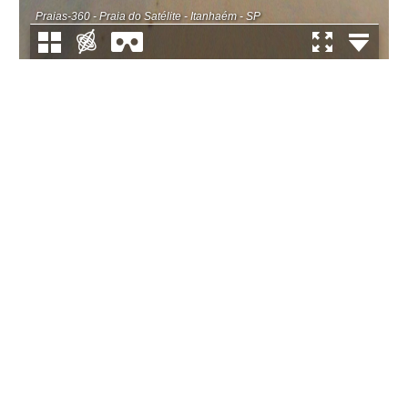
Praias-360 - Praia do Satélite - Itanhaém - SP