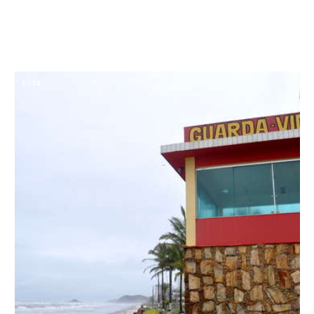
1
/
14