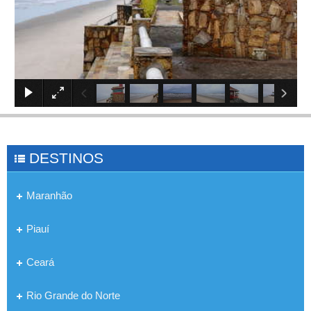
×
DESTINOS
Maranhão
Piauí
Ceará
Rio Grande do Norte