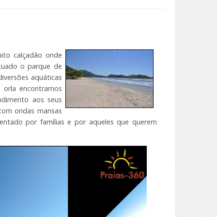
nito calçadão onde
ituado o parque de
diversões aquáticas
 orla encontramos
ndimento aos seus
 com ondas mansas
uentado por famílias e por aqueles que querem