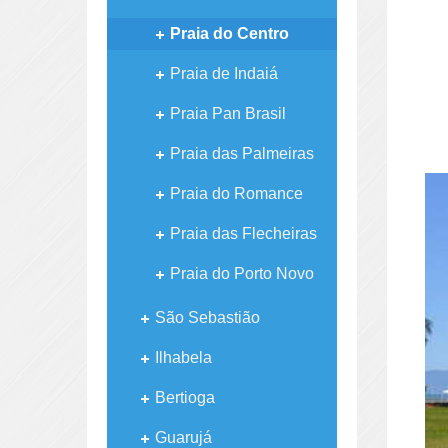
Praia do Centro
Praia de Indaiá
Praia Pan Brasil
Praia das Palmeiras
Praia do Romance
Praia das Flecheiras
Praia do Porto Novo
São Sebastião
Ilhabela
Bertioga
Guarujá