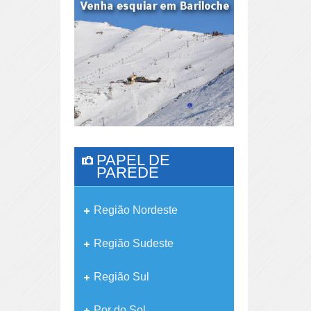
PAPEL DE
PAREDE
Região Nordeste
Região Sudeste
Região Sul
Por do Sol