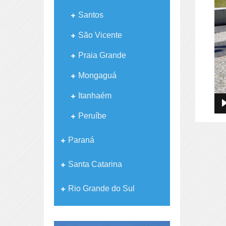
Santos
São Vicente
Praia Grande
Mongaguá
Itanhaém
Peruíbe
Paraná
Santa Catarina
Rio Grande do Sul