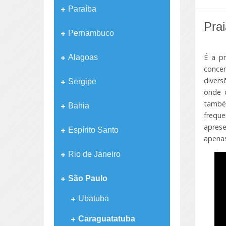
Paraíba
Pra
Pernambuco
É a p
Alagoas
conce
divers
Sergipe
onde 
també
Bahia
frequ
aprese
Espírito Santo
apenas
Rio de Janeiro
São Paulo
Ubatuba
Caraguatatuba