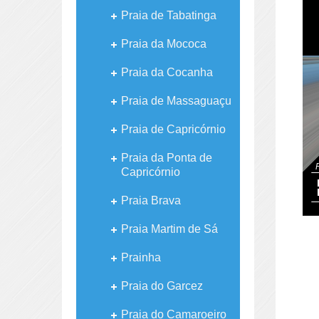
Praia de Tabatinga
Praia da Mococa
Praia da Cocanha
Praia de Massaguaçu
Praia de Capricórnio
Praia da Ponta de
Capricórnio
Praia Brava
Praia Martim de Sá
Prainha
Praia do Garcez
Praia do Camaroeiro