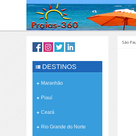
São Pa
DESTINOS
Maranhão
Piauí
Ceará
Rio Grande do Norte