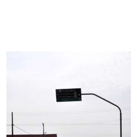
1
/
12