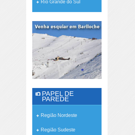
Rio Grande do Sul
PAPEL DE
PAREDE
Região Nordeste
Região Sudeste