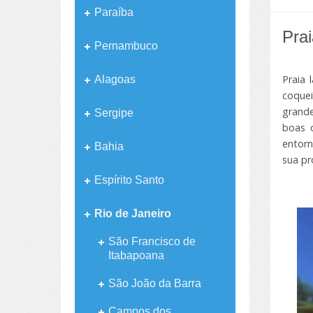
Paraíba
Prai
Pernambuco
Praia 
Alagoas
coquei
grande
Sergipe
boas 
entor
Bahia
sua pr
Espírito Santo
Rio de Janeiro
São Francisco de
Itabapoana
São João da Barra
Campos dos