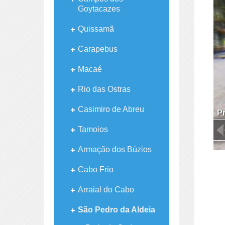
Goytacazes
Quissamã
Carapebus
Macaé
Rio das Ostras
Casimiro de Abreu
Pr
Tamoios
Armação dos Búzios
Cabo Frio
Arraial do Cabo
São Pedro da Aldeia