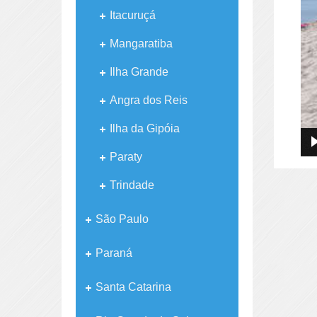
Itacuruçá
Mangaratiba
Ilha Grande
Angra dos Reis
Ilha da Gipóia
Paraty
Trindade
São Paulo
Paraná
Santa Catarina