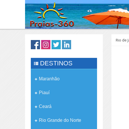
Rio de 
DESTINOS
Maranhão
Piauí
Ceará
Rio Grande do Norte