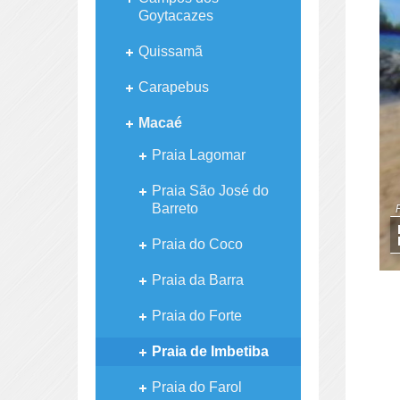
Goytacazes
Quissamã
Carapebus
Macaé
Praia Lagomar
Praia São José do
Barreto
Praia do Coco
Praia da Barra
Praia do Forte
Praia de Imbetiba
Praia do Farol