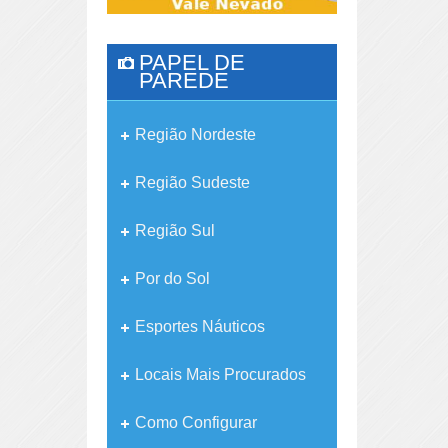
PAPEL DE
PAREDE
Região Nordeste
Região Sudeste
Região Sul
Por do Sol
Esportes Náuticos
Locais Mais Procurados
Como Configurar