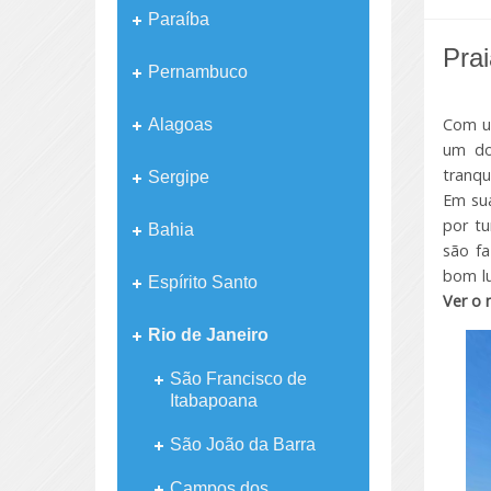
Paraíba
Pra
Pernambuco
Com um
Alagoas
um do
tranqu
Sergipe
Em sua
por tu
Bahia
são fa
bom lu
Espírito Santo
Ver o
Rio de Janeiro
São Francisco de
Itabapoana
São João da Barra
Campos dos