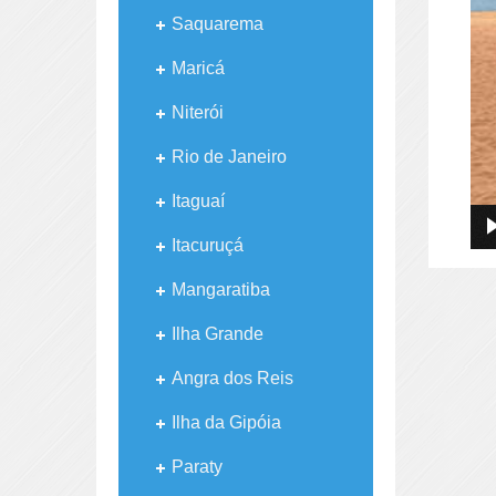
Saquarema
Maricá
Niterói
Rio de Janeiro
Itaguaí
Itacuruçá
Mangaratiba
Ilha Grande
Angra dos Reis
Ilha da Gipóia
Paraty