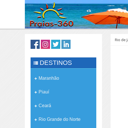
Rio de 
DESTINOS
Maranhão
Piauí
Ceará
Rio Grande do Norte