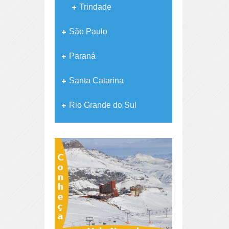
Trindade
São Paulo
Paraná
Santa Catarina
Rio Grande do Sul