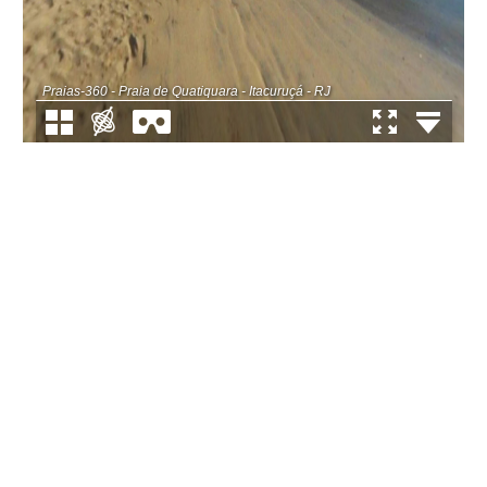
Praias-360 - Praia de Quatiquara - Itacuruçá - RJ