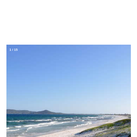
1
/
15