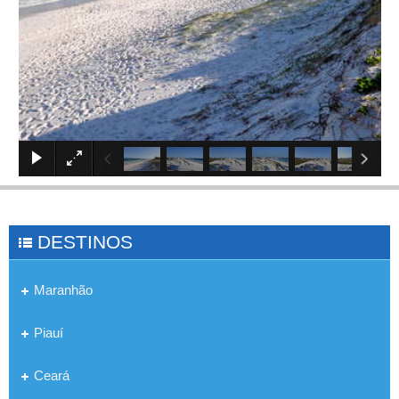
×
DESTINOS
Maranhão
Piauí
Ceará