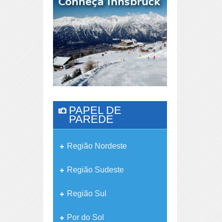
PAPEL DE
PAREDE
Região Nordeste
Região Sudeste
Região Sul
Por do Sol