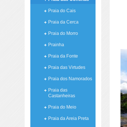
Praia do Cais
Praia da Cerca
Praia do Morro
Prainha
Praia da Fonte
Praia das Virtudes
Praia dos Namorados
Praia das
Castanheiras
Praia do Meio
Praia da Areia Preta