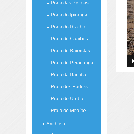
Praia das Pelotas
Praia do Ipiranga
Praia do Riacho
Praia de Guaibura
Praia de Bairristas
Praia de Peracanga
Praia da Bacutia
Praia dos Padres
Praia do Urubu
Praia de Meaípe
Anchieta