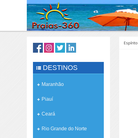
Espírit
DESTINOS
Maranhão
Piauí
Ceará
Rio Grande do Norte