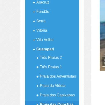
Aracruz
Fundão
Serra
Vitória
Vila Velha
Guarapari
Três Praias 2
Três Praias 1
Praia dos Adventistas
Praia da Aldeia
Praia dos Capixabas
Praia das Conchas