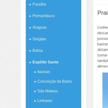
Paraíba
Pra
Pernambuco
Conhe
Alagoas
descan
possu
Sergipe
bastan
dista
Bahia
tomar
também
Espírito Santo
alimen
Itaúnas
Conceição da Barra
São Mateus
Linhares