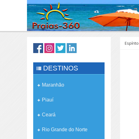
Espírit
DESTINOS
Maranhão
Piauí
Ceará
Rio Grande do Norte