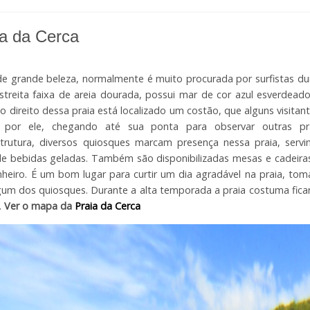
ia da Cerca
de grande beleza, normalmente é muito procurada por surfistas d
treita faixa de areia dourada, possui mar de cor azul esverdead
o direito dessa praia está localizado um costão, que alguns visita
as por ele, chegando até sua ponta para observar outras p
strutura, diversos quiosques marcam presença nessa praia, servi
e bebidas geladas. Também são disponibilizadas mesas e cadeiras
heiro. É um bom lugar para curtir um dia agradável na praia, to
um dos quiosques. Durante a alta temporada a praia costuma ficar r
.
Ver o mapa da
Praia da Cerca