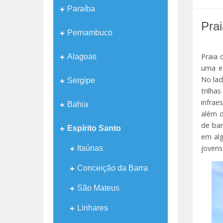
Paraíba
Pra
Pernambuco
Praia 
Alagoas
uma es
No lad
Sergipe
trilh
infrae
Bahia
além d
de ban
Espírito Santo
em alg
jovens
Itaúnas
Conceição da Barra
São Mateus
Linhares