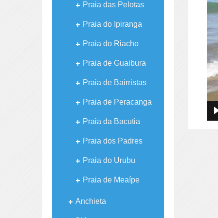
Praia das Pelotas
Praia do Ipiranga
Praia do Riacho
Praia de Guaibura
Praia de Bairristas
Praia de Peracanga
Praia da Bacutia
Praia dos Padres
Praia do Urubu
Praia de Meaípe
Anchieta