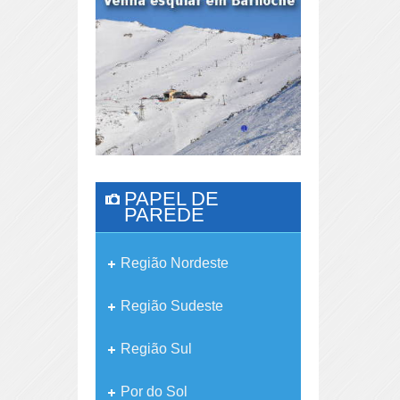
PAPEL DE
PAREDE
Região Nordeste
Região Sudeste
Região Sul
Por do Sol