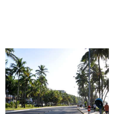
1
/
15