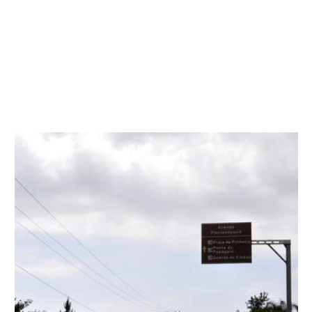
1
/
14