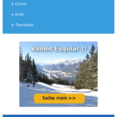
Osório
Imbé
Tramandaí