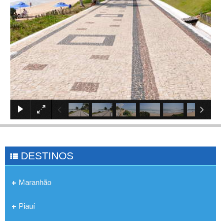
×
DESTINOS
Maranhão
Piauí