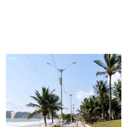
1
/
15