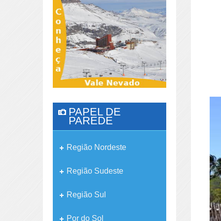
PAPEL DE
PAREDE
Região Nordeste
Região Sudeste
Região Sul
Por do Sol