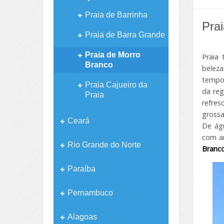
Praia de Barrinha
Pra
Praia de Barra Grande
Praia de Morro
Praia
Branco
belez
tempor
Praia Cajueiro da
da reg
Praia
refres
grossa
Ceará
De águ
com am
Rio Grande do Norte
Branc
Paraíba
Pernambuco
Alagoas