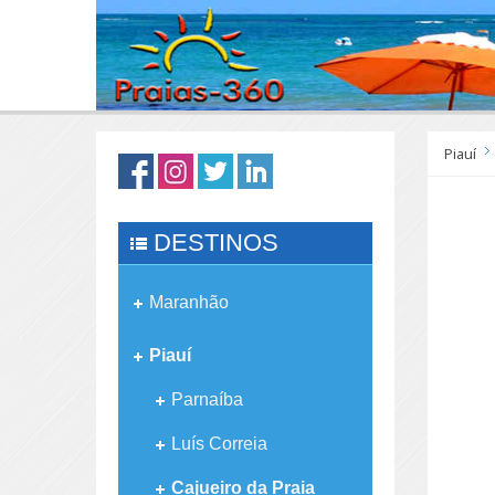
Piauí
DESTINOS
Maranhão
Piauí
Parnaíba
Luís Correia
Cajueiro da Praia