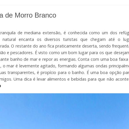
ia de Morro Branco
 tranquila de mediana extensão, é conhecida como um dos refúg
a natural encanta os diversos turistas que chegam até o lug
ada. O restante do ano fica praticamente deserta, sendo frequen
ião e pescadores. É visto como um bom lugar para os que desejam
cante banho de mar e repor as energias. Conta com uma boa faixa
, o mar é levemente agitado, formando algumas ondas principalm
as transparentes, é propício para o banho. É uma boa opção para
igos. Uma dica é levar alimentos e bebidas para que não acont
o