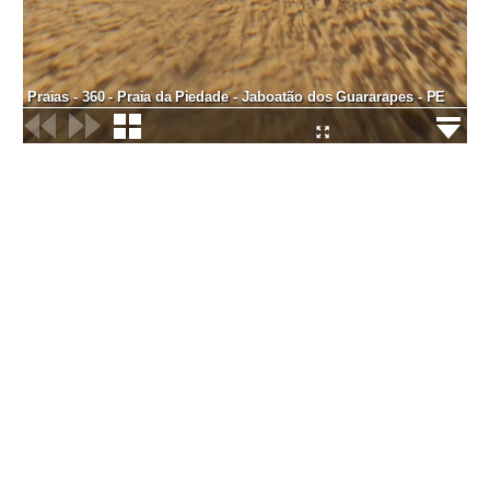
Praias - 360 - Praia da Piedade - Jaboatão dos Guararapes - PE