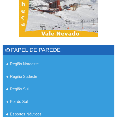
PAPEL DE PAREDE
Região Nordeste
Região Sudeste
Região Sul
Por do Sol
Esportes Náuticos