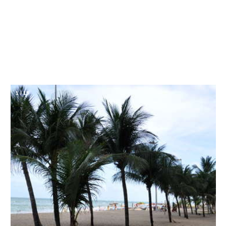
1
/
15