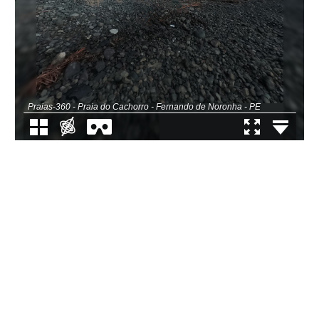
Praias-360 - Praia do Cachorro - Fernando de Noronha - PE