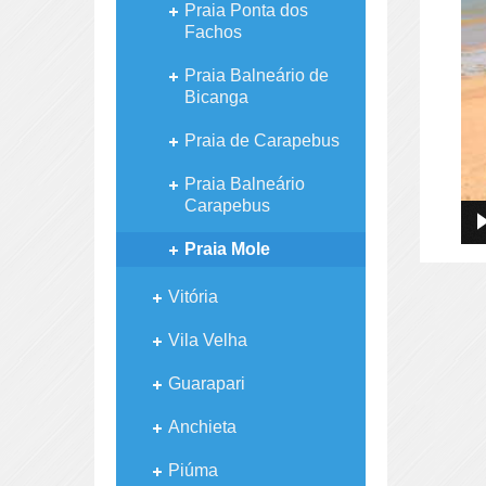
Praia Ponta dos
Fachos
Praia Balneário de
Bicanga
Praia de Carapebus
Praia Balneário
Carapebus
Praia Mole
Vitória
Vila Velha
Guarapari
Anchieta
Piúma