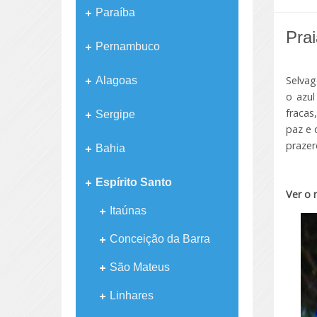
Paraíba
Pra
Pernambuco
Selvag
Alagoas
o azul
fracas
Sergipe
paz e 
prazer
Bahia
Espírito Santo
Ver o
Itaúnas
Conceição da Barra
São Mateus
Linhares