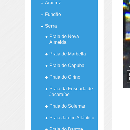
Aracruz
Fundão
Serra
Praia de Nova
Almeida
Praia de Marbella
Praia de Capuba
Praia do Girino
Praia da Enseada de
Jacaraípe
Praia do Solemar
Praia Jardim Atlântico
Praia do Barrote