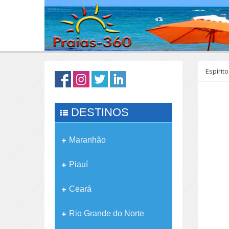
Espírit
DESTINOS
Maranhão
Piauí
Ceará
Rio Grande do Norte