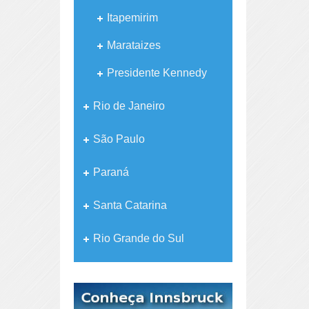
Itapemirim
Marataizes
Presidente Kennedy
Rio de Janeiro
São Paulo
Paraná
Santa Catarina
Rio Grande do Sul