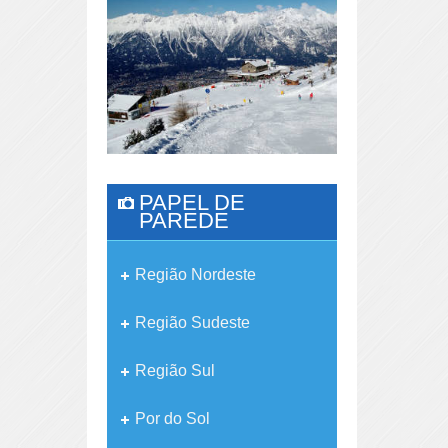
PAPEL DE
PAREDE
Região Nordeste
Região Sudeste
Região Sul
Por do Sol