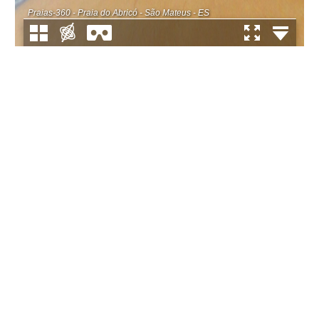
Praias-360 - Praia do Abricó - São Mateus - ES