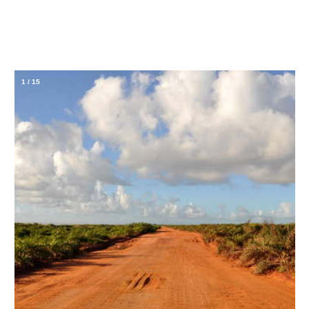
1
/
15