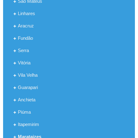
São Mateus
Linhares
Aracruz
Fundão
Serra
Vitória
Vila Velha
Guarapari
Anchieta
Piúma
Itapemirim
Marataizes