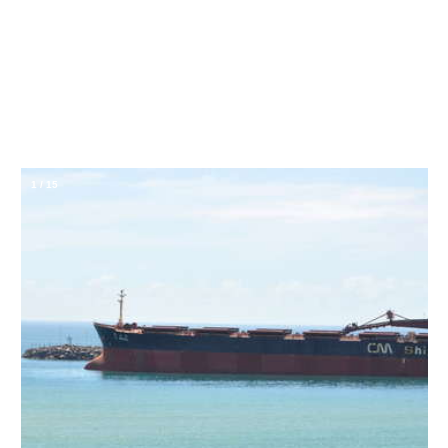
1
/
15