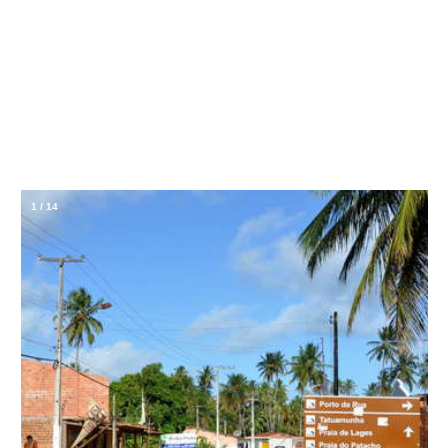
1
/
14