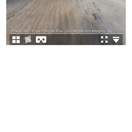
Praias-360 - Praia Porto da Rua - São Miguel dos Milagres - AL