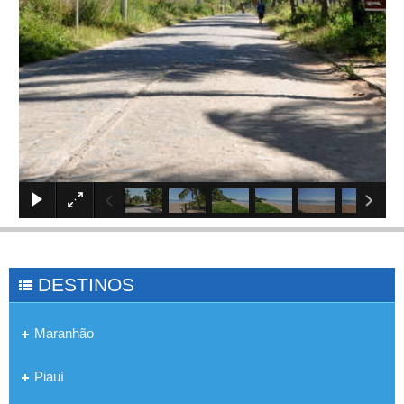
×
DESTINOS
Maranhão
Piauí