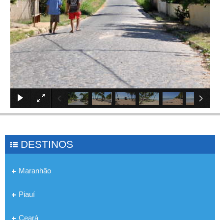
×
DESTINOS
Maranhão
Piauí
Ceará