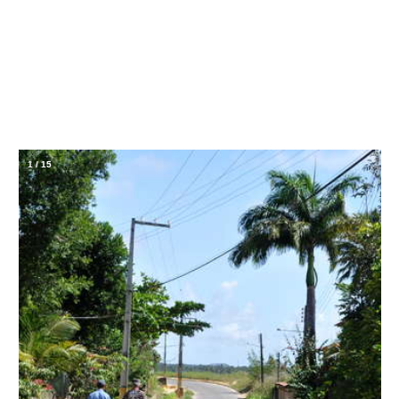
1
/
15